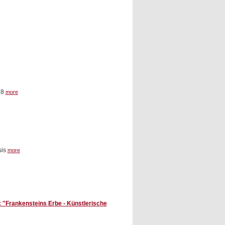
18
more
sis
more
rankensteins Erbe - Künstlerische